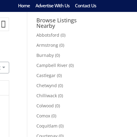
Home
Advertise With Us
Contact Us
Browse Listings
Nearby
Abbotsford
(0)
Armstrong
(0)
Burnaby
(0)
Campbell River
(0)
t
Castlegar
(0)
Chetwynd
(0)
Chilliwack
(0)
Colwood
(0)
Comox
(0)
Coquitlam
(0)
Courtenay
(0)