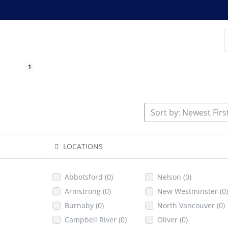
1
Sort by: Newest Firs
LOCATIONS
Abbotsford
(0)
Nelson
(0)
Armstrong
(0)
New Westminster
(0)
Burnaby
(0)
North Vancouver
(0)
Campbell River
(0)
Oliver
(0)