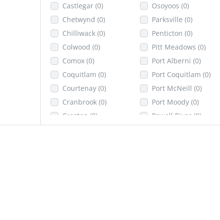
Castlegar
(0)
Osoyoos
(0)
Chetwynd
(0)
Parksville
(0)
Chilliwack
(0)
Penticton
(0)
Colwood
(0)
Pitt Meadows
(0)
Comox
(0)
Port Alberni
(0)
Coquitlam
(0)
Port Coquitlam
(0)
Courtenay
(0)
Port McNeill
(0)
Cranbrook
(0)
Port Moody
(0)
Creston
(0)
Powell River
(0)
Dawson Creek
(0)
Prince George
(0)
Delta
(0)
Prince Rupert
(0)
Duncan
(0)
Princeton
(0)
Elkford
(0)
Quesnel
(0)
Enderby
(0)
Revelstoke
(0)
Fernie
(0)
Richmond
(0)
Fort St. John
(0)
Rossland
(0)