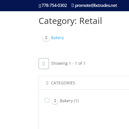
778-754-0302
promote@bctrades.net
Category: Retail
Bakery
Showing 1 - 1 of 1
CATEGORIES
Bakery
(1)