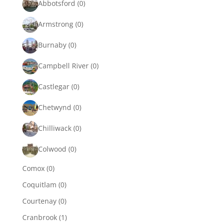
Abbotsford
(0)
Armstrong
(0)
Burnaby
(0)
Campbell River
(0)
Castlegar
(0)
Chetwynd
(0)
Chilliwack
(0)
Colwood
(0)
Comox
(0)
Coquitlam
(0)
Courtenay
(0)
Cranbrook
(1)