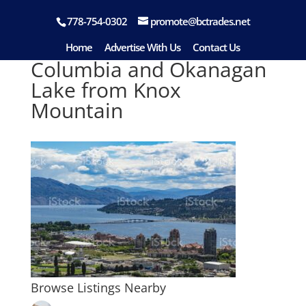
778-754-0302
promote@bctrades.net
A view of Kelowna British
Home
Advertise With Us
Contact Us
Columbia and Okanagan
Lake from Knox
Mountain
Browse Listings Nearby